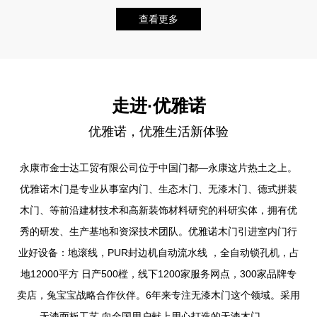
查看更多
走进·
优雅诺
优雅诺，优雅生活新体验
永康市金士达工贸有限公司位于中国门都—永康这片热土之上。
优雅诺木门是专业从事室内门、生态木门、无漆木门、德式拼装
木门、等前沿建材技术和高新装饰材料研究的科研实体，拥有优
秀的研发、生产基地和资深技术团队。优雅诺木门引进室内门行
业好设备：地滚线，PUR封边机自动流水线 ，全自动锁孔机，占
地12000平方 日产500樘，线下1200家服务网点，300家品牌专
卖店，兔宝宝战略合作伙伴。6年来专注无漆木门这个领域。采用
无漆面板工艺,向全国用户献上用心打造的无漆木门......