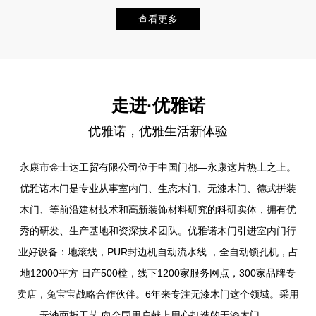
查看更多
走进·
优雅诺
优雅诺，优雅生活新体验
永康市金士达工贸有限公司位于中国门都—永康这片热土之上。
优雅诺木门是专业从事室内门、生态木门、无漆木门、德式拼装
木门、等前沿建材技术和高新装饰材料研究的科研实体，拥有优
秀的研发、生产基地和资深技术团队。优雅诺木门引进室内门行
业好设备：地滚线，PUR封边机自动流水线 ，全自动锁孔机，占
地12000平方 日产500樘，线下1200家服务网点，300家品牌专
卖店，兔宝宝战略合作伙伴。6年来专注无漆木门这个领域。采用
无漆面板工艺,向全国用户献上用心打造的无漆木门......